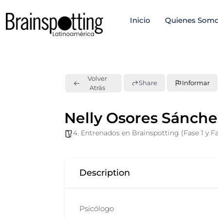
Ir
Inicio
Quienes Som
al
contenido
Volver
Share
Informar
Atrás
Nelly Osores Sánche
4. Entrenados en Brainspotting (Fase 1 y Fa
Description
Psicólogo