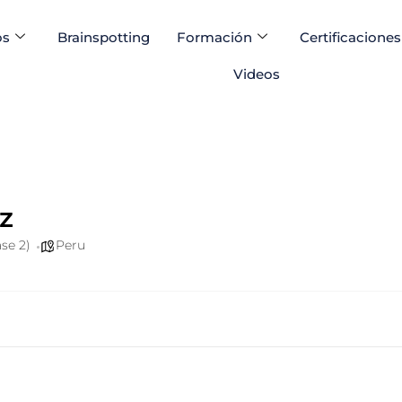
os
Brainspotting
Formación
Certificaciones
Videos
z
se 2)
Peru