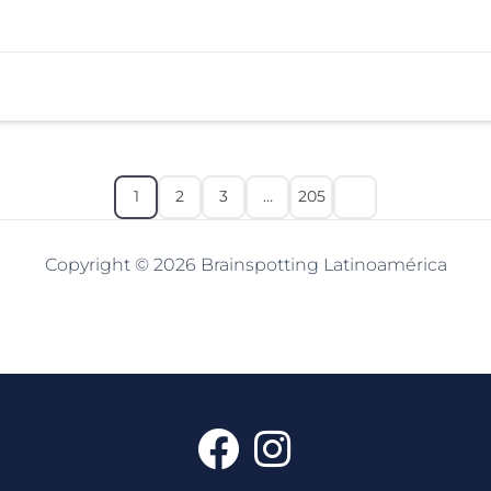
1
2
3
…
205
Copyright © 2026 Brainspotting Latinoamérica
F
I
a
n