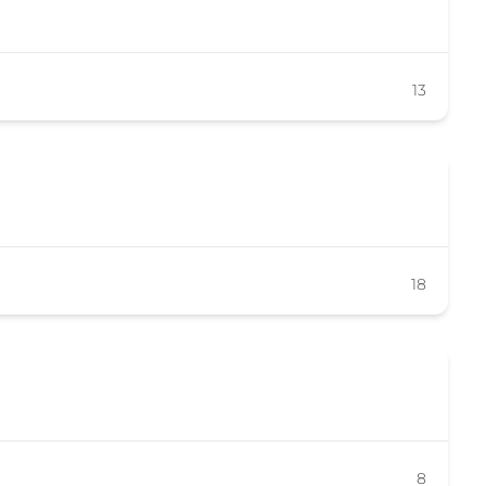
13
18
8