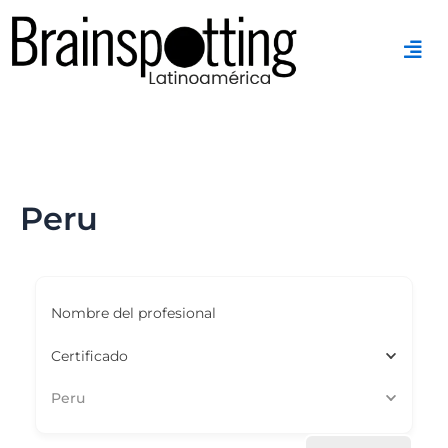
Ir
al
contenido
Peru
Nombre del profesional
Certificado
Peru