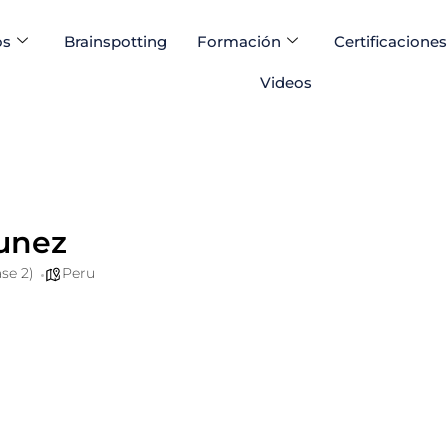
os
Brainspotting
Formación
Certificaciones
Videos
tunez
se 2)
Peru