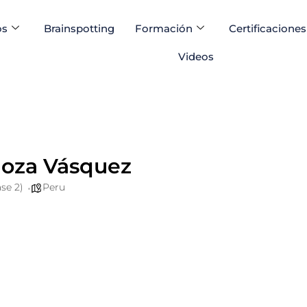
os
Brainspotting
Formación
Certificaciones
Videos
moza Vásquez
se 2)
Peru