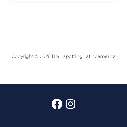
Copyright © 2026 Brainspotting Latinoamérica
F
I
a
n
c
s