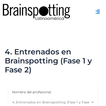
Ir
al
contenido
4. Entrenados en
Brainspotting (Fase 1 y
Fase 2)
Nombre del profesional
4. Entrenados en Brainspotting (Fase 1 y Fase 2)