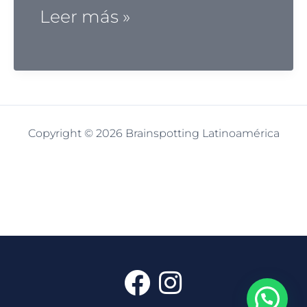
Ejemplo
Leer más »
2
Copyright © 2026 Brainspotting Latinoamérica
F
I