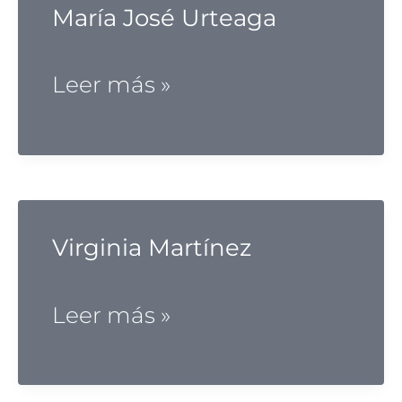
María José Urteaga
María
Leer más »
José
Urteaga
Virginia Martínez
Virginia
Leer más »
Martínez