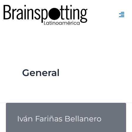
Ir
al
contenido
General
Iván Fariñas Bellanero