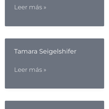
Iván
Leer más »
Fariñas
Bellanero
Tamara Seigelshifer
Tamara
Leer más »
Seigelshifer