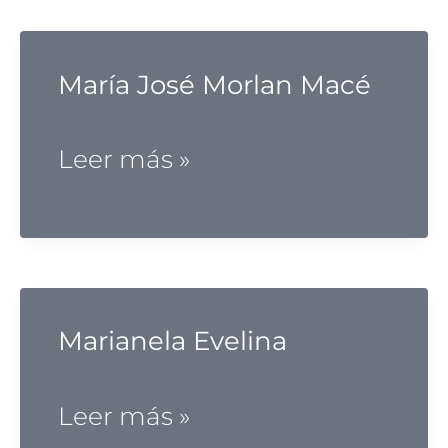
María José Morlan Macé
María
Leer más »
José
Morlan
Macé
Marianela Evelina
Marianela
Leer más »