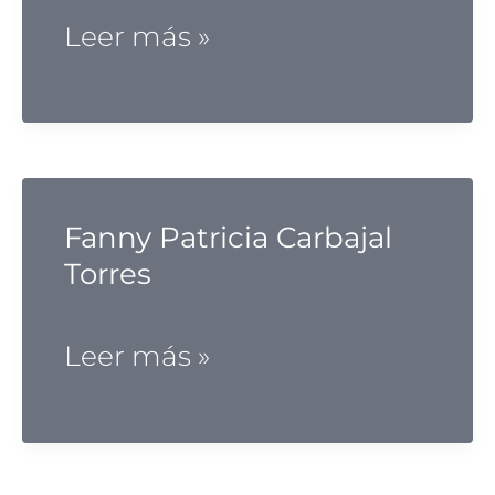
Florencia
Leer más »
Brandino
Fanny Patricia Carbajal
Torres
Fanny
Leer más »
Patricia
Carbajal
Torres