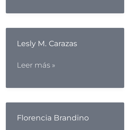
Evelina
Lesly M. Carazas
Lesly
Leer más »
M.
Carazas
Florencia Brandino