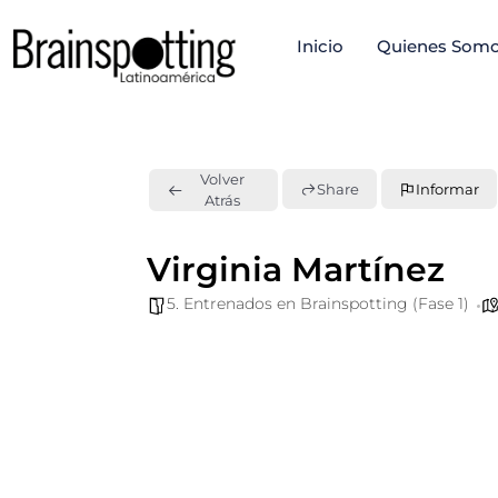
Ir
Inicio
Quienes Som
al
contenido
Volver
Share
Informar
Atrás
Virginia Martínez
5. Entrenados en Brainspotting (Fase 1)