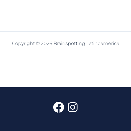
Copyright © 2026 Brainspotting Latinoamérica
F
I
a
n
c
s