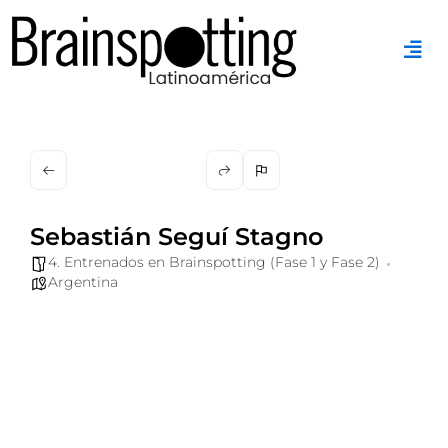
Ir
al
contenido
Sebastián Seguí Stagno
4. Entrenados en Brainspotting (Fase 1 y Fase 2)
Argentina