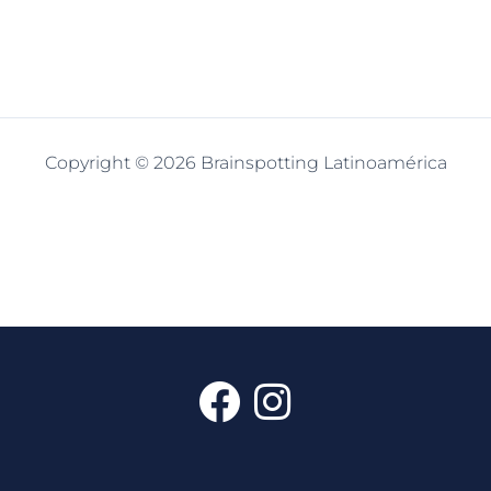
Copyright © 2026 Brainspotting Latinoamérica
F
I
a
n
c
s