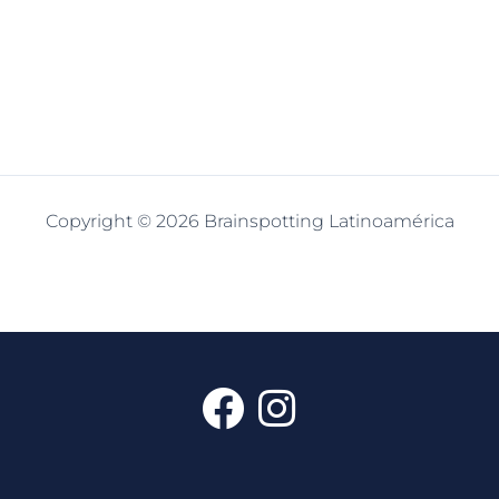
Copyright © 2026 Brainspotting Latinoamérica
F
I
a
n
c
s