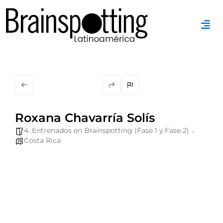
Ir
al
contenido
Roxana Chavarría Solís
4. Entrenados en Brainspotting (Fase 1 y Fase 2)
Costa Rica