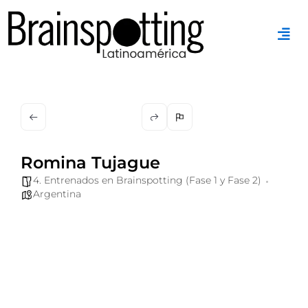
Ir
al
contenido
Romina Tujague
4. Entrenados en Brainspotting (Fase 1 y Fase 2)
Argentina