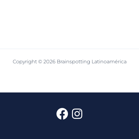
Copyright © 2026 Brainspotting Latinoamérica
F
I
a
n
c
s