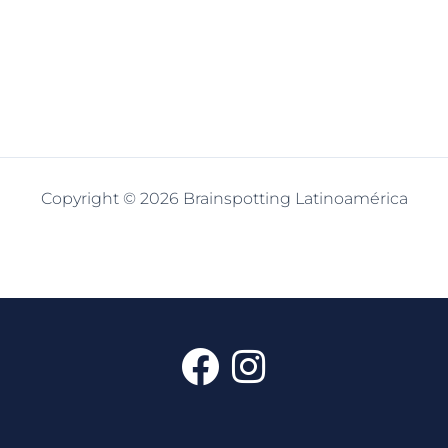
Copyright © 2026 Brainspotting Latinoamérica
F
I
a
n
c
s