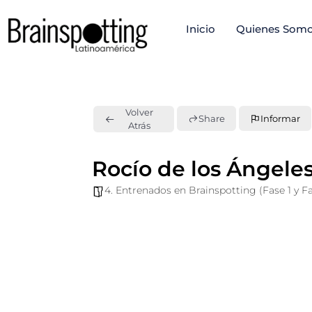
Ir
Inicio
Quienes Som
al
contenido
Volver
Share
Informar
Atrás
Rocío de los Ángel
4. Entrenados en Brainspotting (Fase 1 y Fa