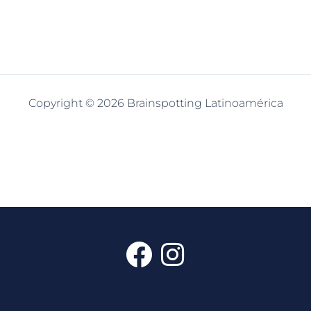
Copyright © 2026 Brainspotting Latinoamérica
F
I
a
n
c
s