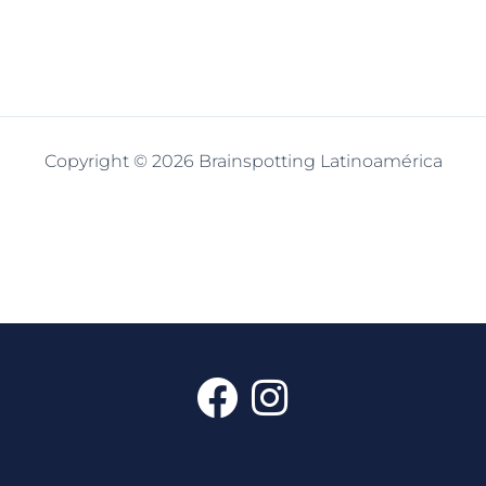
Copyright © 2026 Brainspotting Latinoamérica
F
I
a
n
c
s