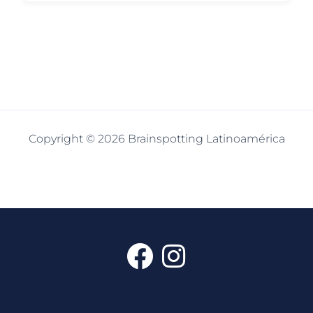
Copyright © 2026 Brainspotting Latinoamérica
F
I
a
n
c
s