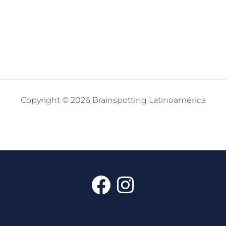
Copyright © 2026 Brainspotting Latinoamérica
F
I
a
n
c
s