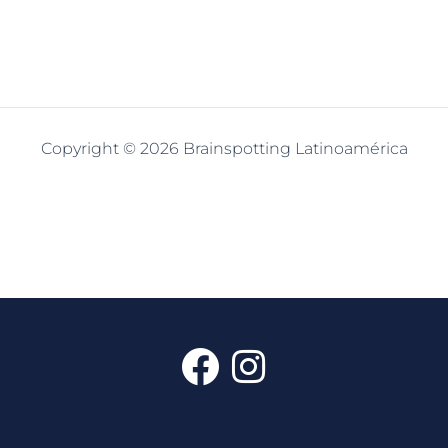
Copyright © 2026 Brainspotting Latinoamérica
F
I
a
n
c
s