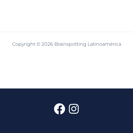
Copyright © 2026 Brainspotting Latinoamérica
F
I
a
n
c
s