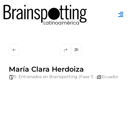
Ir
al
contenido
María Clara Herdoiza
5. Entrenados en Brainspotting (Fase 1)
Ecuador