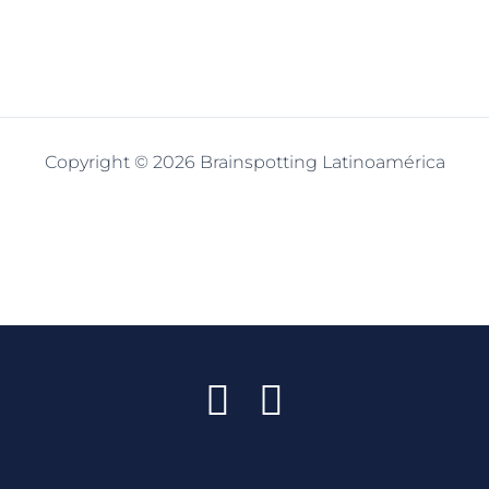
Copyright © 2026 Brainspotting Latinoamérica
F
I
a
n
c
s