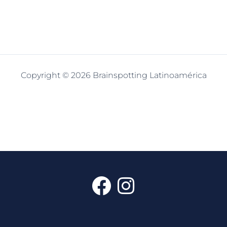
Copyright © 2026 Brainspotting Latinoamérica
F
I
a
n
c
s