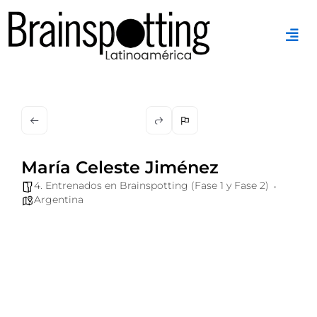
Ir
al
contenido
María Celeste Jiménez
4. Entrenados en Brainspotting (Fase 1 y Fase 2)
Argentina