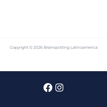
Copyright © 2026 Brainspotting Latinoamérica
F
I
a
n
c
s