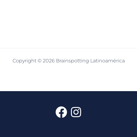
Copyright © 2026 Brainspotting Latinoamérica
F
I
a
n
c
s