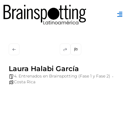
Ir
al
contenido
Laura Halabi García
4. Entrenados en Brainspotting (Fase 1 y Fase 2)
Costa Rica