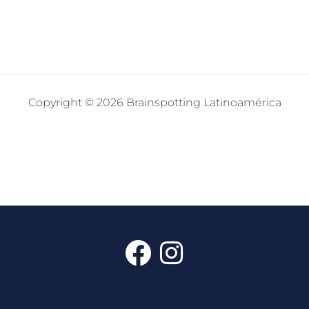
Copyright © 2026 Brainspotting Latinoamérica
F
I
a
n
c
s