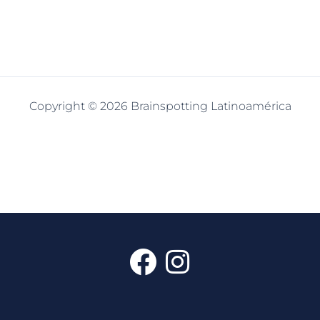
Copyright © 2026 Brainspotting Latinoamérica
F
I
a
n
c
s