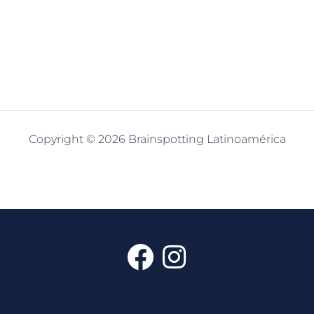
Copyright © 2026 Brainspotting Latinoamérica
F
I
a
n
c
s