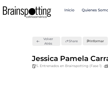
Ir
Inicio
Quienes Som
al
contenido
Volver
Share
Informar
Atrás
Jessica Pamela Carr
5. Entrenados en Brainspotting (Fase 1)