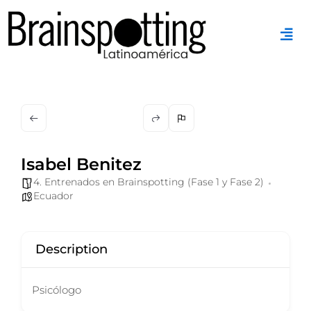
Ir
al
contenido
Isabel Benitez
4. Entrenados en Brainspotting (Fase 1 y Fase 2)
Ecuador
Description
Psicólogo