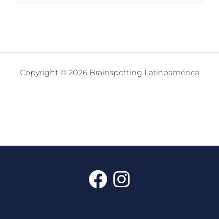
Copyright © 2026 Brainspotting Latinoamérica
F
I
a
n
c
s