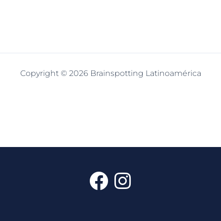
Copyright © 2026 Brainspotting Latinoamérica
F
I
a
n
c
s