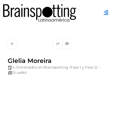
Ir
al
contenido
Glelia Moreira
4. Entrenados en Brainspotting (Fase 1 y Fase 2)
Ecuador