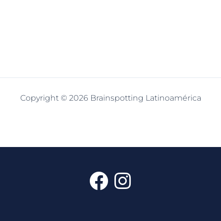
Copyright © 2026 Brainspotting Latinoamérica
F
I
a
n
c
s