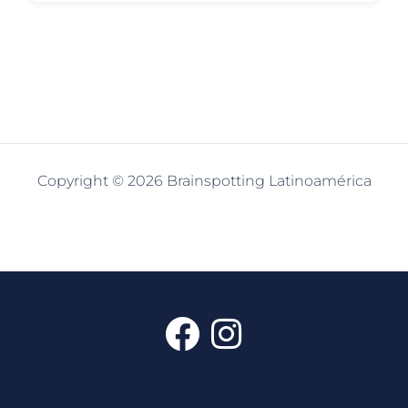
Copyright © 2026 Brainspotting Latinoamérica
F
I
a
n
c
s