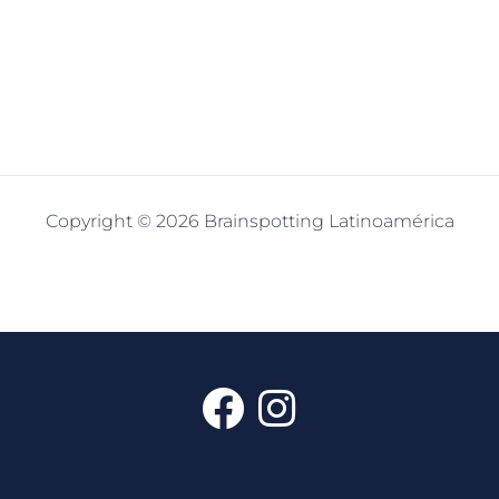
Copyright © 2026 Brainspotting Latinoamérica
F
I
a
n
c
s