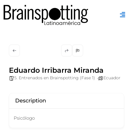
Ir
al
contenido
Eduardo Irribarra Miranda
5. Entrenados en Brainspotting (Fase 1)
Ecuador
Description
Psicólogo