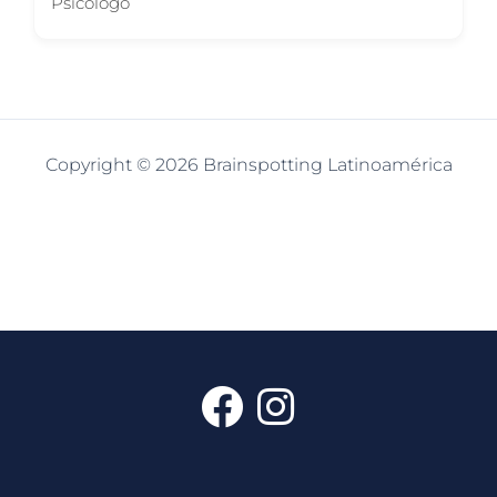
Psicólogo
Copyright © 2026 Brainspotting Latinoamérica
F
I
a
n
c
s