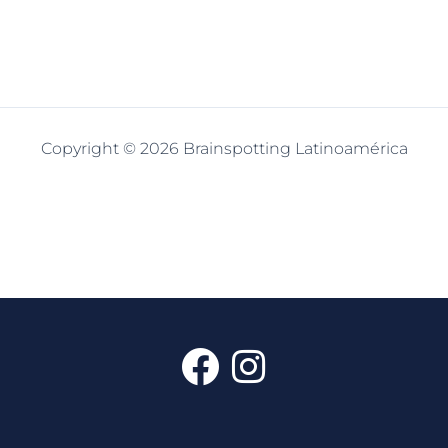
Copyright © 2026 Brainspotting Latinoamérica
F
I
a
n
c
s