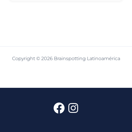
Copyright © 2026 Brainspotting Latinoamérica
F
I
a
n
c
s