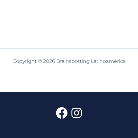
Copyright © 2026 Brainspotting Latinoamérica
F
I
a
n
c
s