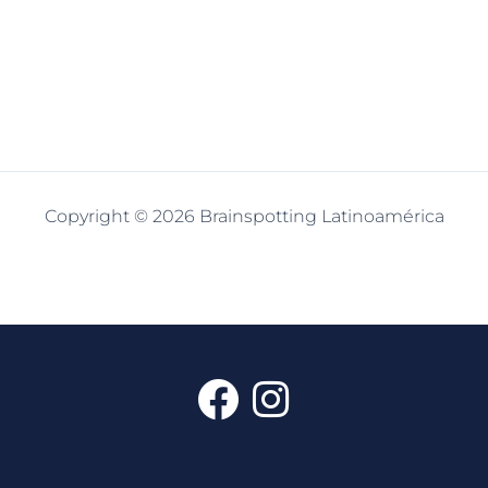
Copyright © 2026 Brainspotting Latinoamérica
F
I
a
n
c
s