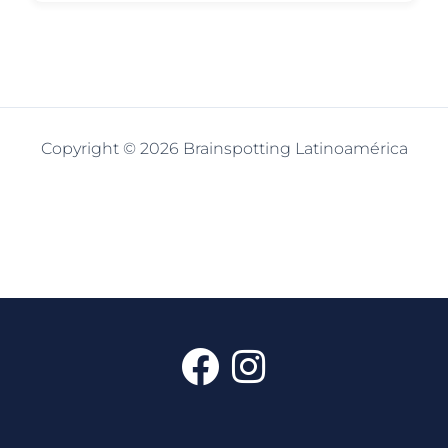
Copyright © 2026 Brainspotting Latinoamérica
F
I
a
n
c
s