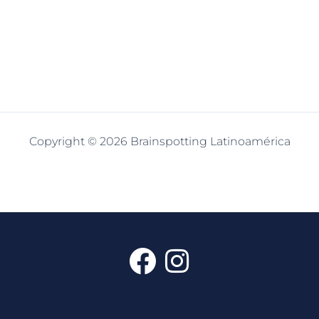
Copyright © 2026 Brainspotting Latinoamérica
F
I
a
n
c
s