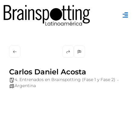
Ir
al
contenido
Carlos Daniel Acosta
4. Entrenados en Brainspotting (Fase 1 y Fase 2)
Argentina