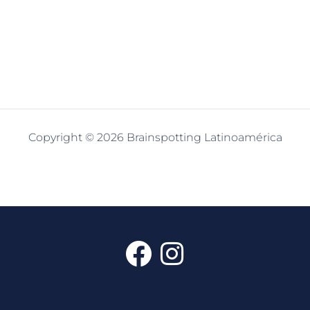
Copyright © 2026 Brainspotting Latinoamérica
F
I
a
n
c
s