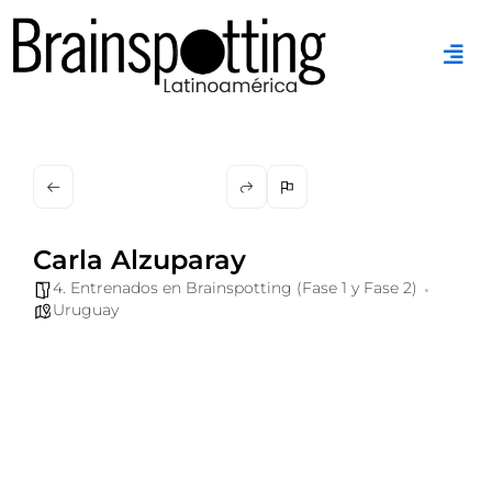
Ir
al
contenido
Carla Alzuparay
4. Entrenados en Brainspotting (Fase 1 y Fase 2)
Uruguay