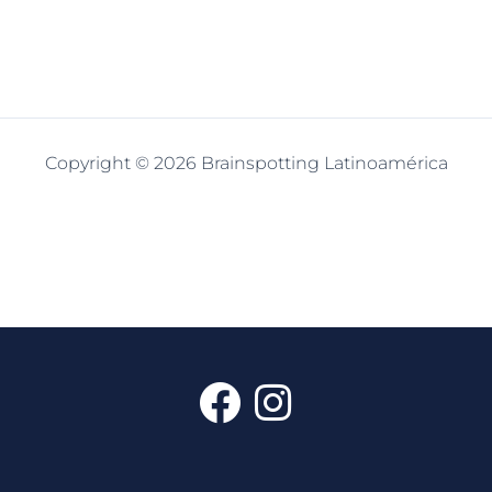
Copyright © 2026 Brainspotting Latinoamérica
F
I
a
n
c
s