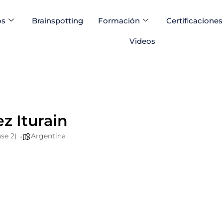
os
Brainspotting
Formación
Certificaciones
Videos
z Iturain
se 2)
Argentina