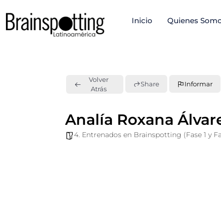
Ir
Inicio
Quienes Som
al
contenido
Volver
Share
Informar
Atrás
Analía Roxana Álvare
4. Entrenados en Brainspotting (Fase 1 y Fa