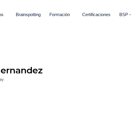
os
Brainspotting
Formación
Certificaciones
BSP 
Hernandez
ay