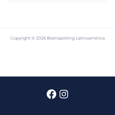
Copyright © 2026 Brainspotting Latinoamérica
F
I
a
n
c
s