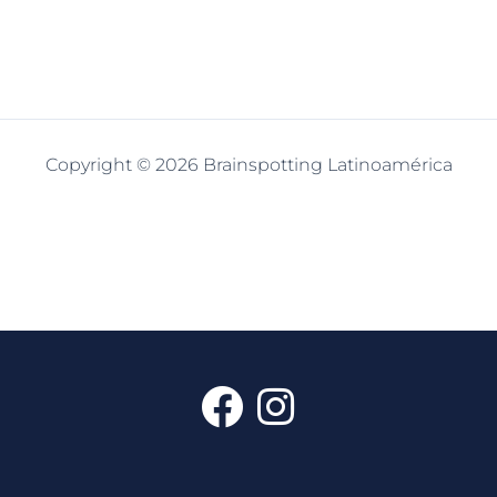
Copyright © 2026 Brainspotting Latinoamérica
F
I
a
n
c
s