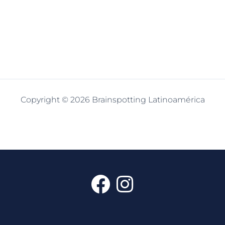
Copyright © 2026 Brainspotting Latinoamérica
F
I
a
n
c
s