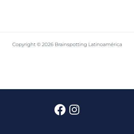
Copyright © 2026 Brainspotting Latinoamérica
F
I
a
n
c
s